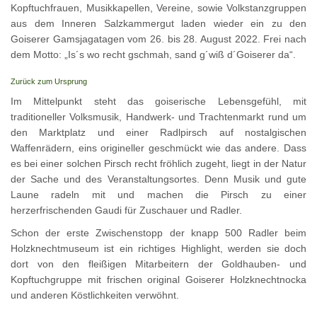
Kopftuchfrauen, Musikkapellen, Vereine, sowie Volkstanzgruppen
aus dem Inneren Salzkammergut laden wieder ein zu den
Goiserer Gamsjagatagen vom 26. bis 28. August 2022. Frei nach
dem Motto: „Is´s wo recht gschmah, sand g´wiß d´Goiserer da“.
Zurück zum Ursprung
Im Mittelpunkt steht das goiserische Lebensgefühl, mit
traditioneller Volksmusik, Handwerk- und Trachtenmarkt rund um
den Marktplatz und einer Radlpirsch auf nostalgischen
Waffenrädern, eins origineller geschmückt wie das andere. Dass
es bei einer solchen Pirsch recht fröhlich zugeht, liegt in der Natur
der Sache und des Veranstaltungsortes. Denn Musik und gute
Laune radeln mit und machen die Pirsch zu einer
herzerfrischenden Gaudi für Zuschauer und Radler.
Schon der erste Zwischenstopp der knapp 500 Radler beim
Holzknechtmuseum ist ein richtiges Highlight, werden sie doch
dort von den fleißigen Mitarbeitern der Goldhauben- und
Kopftuchgruppe mit frischen original Goiserer Holzknechtnocka
und anderen Köstlichkeiten verwöhnt.