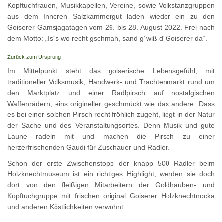
Kopftuchfrauen, Musikkapellen, Vereine, sowie Volkstanzgruppen
aus dem Inneren Salzkammergut laden wieder ein zu den
Goiserer Gamsjagatagen vom 26. bis 28. August 2022. Frei nach
dem Motto: „Is´s wo recht gschmah, sand g´wiß d´Goiserer da“.
Zurück zum Ursprung
Im Mittelpunkt steht das goiserische Lebensgefühl, mit
traditioneller Volksmusik, Handwerk- und Trachtenmarkt rund um
den Marktplatz und einer Radlpirsch auf nostalgischen
Waffenrädern, eins origineller geschmückt wie das andere. Dass
es bei einer solchen Pirsch recht fröhlich zugeht, liegt in der Natur
der Sache und des Veranstaltungsortes. Denn Musik und gute
Laune radeln mit und machen die Pirsch zu einer
herzerfrischenden Gaudi für Zuschauer und Radler.
Schon der erste Zwischenstopp der knapp 500 Radler beim
Holzknechtmuseum ist ein richtiges Highlight, werden sie doch
dort von den fleißigen Mitarbeitern der Goldhauben- und
Kopftuchgruppe mit frischen original Goiserer Holzknechtnocka
und anderen Köstlichkeiten verwöhnt.