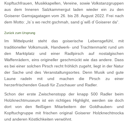
Kopftuchfrauen, Musikkapellen, Vereine, sowie Volkstanzgruppen
aus dem Inneren Salzkammergut laden wieder ein zu den
Goiserer Gamsjagatagen vom 26. bis 28. August 2022. Frei nach
dem Motto: „Is´s wo recht gschmah, sand g´wiß d´Goiserer da“.
Zurück zum Ursprung
Im Mittelpunkt steht das goiserische Lebensgefühl, mit
traditioneller Volksmusik, Handwerk- und Trachtenmarkt rund um
den Marktplatz und einer Radlpirsch auf nostalgischen
Waffenrädern, eins origineller geschmückt wie das andere. Dass
es bei einer solchen Pirsch recht fröhlich zugeht, liegt in der Natur
der Sache und des Veranstaltungsortes. Denn Musik und gute
Laune radeln mit und machen die Pirsch zu einer
herzerfrischenden Gaudi für Zuschauer und Radler.
Schon der erste Zwischenstopp der knapp 500 Radler beim
Holzknechtmuseum ist ein richtiges Highlight, werden sie doch
dort von den fleißigen Mitarbeitern der Goldhauben- und
Kopftuchgruppe mit frischen original Goiserer Holzknechtnocka
und anderen Köstlichkeiten verwöhnt.