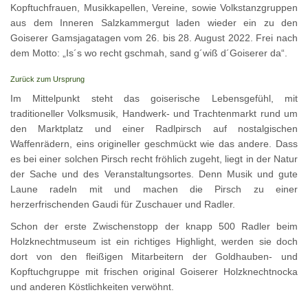
Kopftuchfrauen, Musikkapellen, Vereine, sowie Volkstanzgruppen
aus dem Inneren Salzkammergut laden wieder ein zu den
Goiserer Gamsjagatagen vom 26. bis 28. August 2022. Frei nach
dem Motto: „Is´s wo recht gschmah, sand g´wiß d´Goiserer da“.
Zurück zum Ursprung
Im Mittelpunkt steht das goiserische Lebensgefühl, mit
traditioneller Volksmusik, Handwerk- und Trachtenmarkt rund um
den Marktplatz und einer Radlpirsch auf nostalgischen
Waffenrädern, eins origineller geschmückt wie das andere. Dass
es bei einer solchen Pirsch recht fröhlich zugeht, liegt in der Natur
der Sache und des Veranstaltungsortes. Denn Musik und gute
Laune radeln mit und machen die Pirsch zu einer
herzerfrischenden Gaudi für Zuschauer und Radler.
Schon der erste Zwischenstopp der knapp 500 Radler beim
Holzknechtmuseum ist ein richtiges Highlight, werden sie doch
dort von den fleißigen Mitarbeitern der Goldhauben- und
Kopftuchgruppe mit frischen original Goiserer Holzknechtnocka
und anderen Köstlichkeiten verwöhnt.