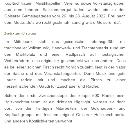
Kopftuchfrauen, Musikkapellen, Vereine, sowie Volkstanzgruppen
aus dem Inneren Salzkammergut laden wieder ein zu den
Goiserer Gamsjagatagen vom 26. bis 28. August 2022. Frei nach
dem Motto: „Is´s wo recht gschmah, sand g´wiß d´Goiserer da“.
Zurück zum Ursprung
Im Mittelpunkt steht das goiserische Lebensgefühl, mit
traditioneller Volksmusik, Handwerk- und Trachtenmarkt rund um
den Marktplatz und einer Radlpirsch auf nostalgischen
Waffenrädern, eins origineller geschmückt wie das andere. Dass
es bei einer solchen Pirsch recht fröhlich zugeht, liegt in der Natur
der Sache und des Veranstaltungsortes. Denn Musik und gute
Laune radeln mit und machen die Pirsch zu einer
herzerfrischenden Gaudi für Zuschauer und Radler.
Schon der erste Zwischenstopp der knapp 500 Radler beim
Holzknechtmuseum ist ein richtiges Highlight, werden sie doch
dort von den fleißigen Mitarbeitern der Goldhauben- und
Kopftuchgruppe mit frischen original Goiserer Holzknechtnocka
und anderen Köstlichkeiten verwöhnt.