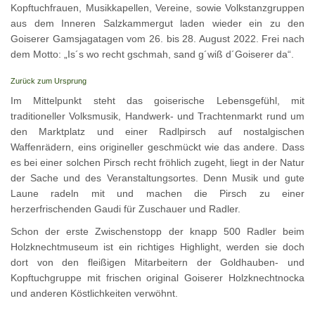
Kopftuchfrauen, Musikkapellen, Vereine, sowie Volkstanzgruppen
aus dem Inneren Salzkammergut laden wieder ein zu den
Goiserer Gamsjagatagen vom 26. bis 28. August 2022. Frei nach
dem Motto: „Is´s wo recht gschmah, sand g´wiß d´Goiserer da“.
Zurück zum Ursprung
Im Mittelpunkt steht das goiserische Lebensgefühl, mit
traditioneller Volksmusik, Handwerk- und Trachtenmarkt rund um
den Marktplatz und einer Radlpirsch auf nostalgischen
Waffenrädern, eins origineller geschmückt wie das andere. Dass
es bei einer solchen Pirsch recht fröhlich zugeht, liegt in der Natur
der Sache und des Veranstaltungsortes. Denn Musik und gute
Laune radeln mit und machen die Pirsch zu einer
herzerfrischenden Gaudi für Zuschauer und Radler.
Schon der erste Zwischenstopp der knapp 500 Radler beim
Holzknechtmuseum ist ein richtiges Highlight, werden sie doch
dort von den fleißigen Mitarbeitern der Goldhauben- und
Kopftuchgruppe mit frischen original Goiserer Holzknechtnocka
und anderen Köstlichkeiten verwöhnt.