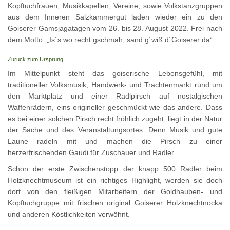
Kopftuchfrauen, Musikkapellen, Vereine, sowie Volkstanzgruppen
aus dem Inneren Salzkammergut laden wieder ein zu den
Goiserer Gamsjagatagen vom 26. bis 28. August 2022. Frei nach
dem Motto: „Is´s wo recht gschmah, sand g´wiß d´Goiserer da“.
Zurück zum Ursprung
Im Mittelpunkt steht das goiserische Lebensgefühl, mit
traditioneller Volksmusik, Handwerk- und Trachtenmarkt rund um
den Marktplatz und einer Radlpirsch auf nostalgischen
Waffenrädern, eins origineller geschmückt wie das andere. Dass
es bei einer solchen Pirsch recht fröhlich zugeht, liegt in der Natur
der Sache und des Veranstaltungsortes. Denn Musik und gute
Laune radeln mit und machen die Pirsch zu einer
herzerfrischenden Gaudi für Zuschauer und Radler.
Schon der erste Zwischenstopp der knapp 500 Radler beim
Holzknechtmuseum ist ein richtiges Highlight, werden sie doch
dort von den fleißigen Mitarbeitern der Goldhauben- und
Kopftuchgruppe mit frischen original Goiserer Holzknechtnocka
und anderen Köstlichkeiten verwöhnt.